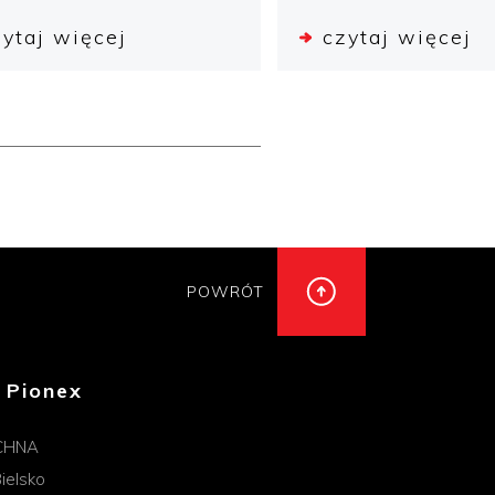
zytaj więcej
czytaj więcej
POWRÓT
 Pionex
CHNA
ielsko