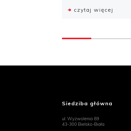
czytaj więcej
Siedziba główna
ul. Wyzwolenia 89
43-300 Bielsko-Biała