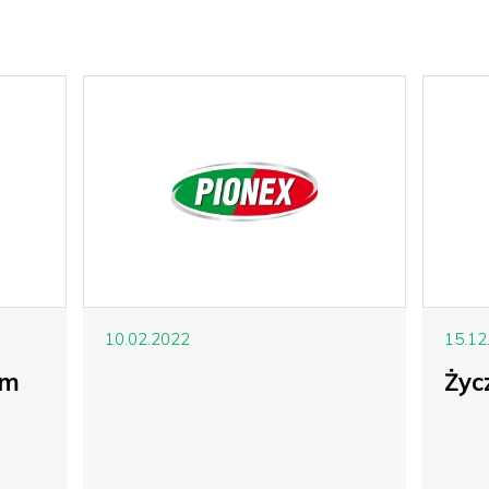
10.02.2022
15.12
em
Życ