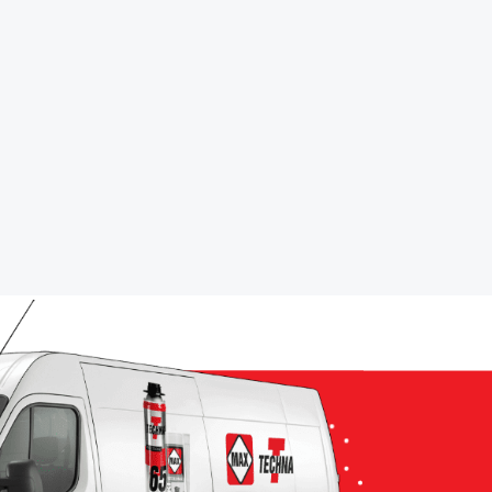
wnętrz i na zewnątrz
posiada rozbudowan
najwyższej jakości z
ofertę pian, produktów 
bogatym portfolio
izolacji i ciepłego monta
kolorów.
czytaj więcej
czytaj więcej