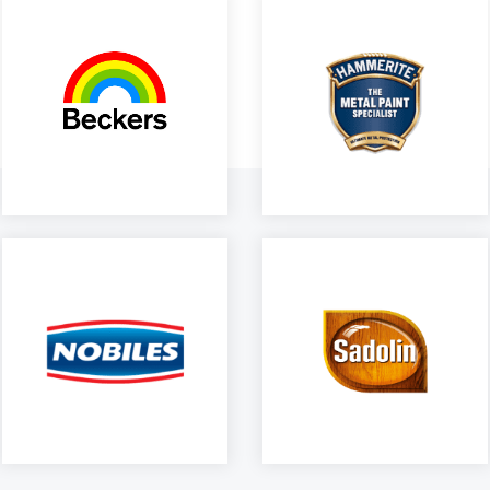
Beckers Designer
Hammerite to marka
to
linia wysokiej jakości
oferująca produkty do
farb do wnętrz od
malowania, renowacji i
szwedzkiego producenta,
zabezpieczania
obejmująca produkty
elementów wykonanych z
lateksowe i ceramiczne o
metalu.
matowym wykończeniu
czytaj więcej
czytaj więcej
Marka Nobiles to produkty
Sadolin to marka oferująca