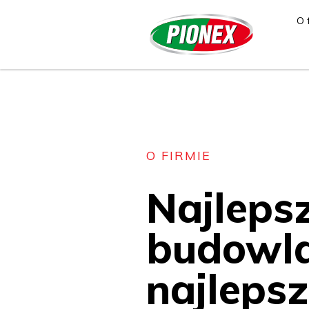
O 
O FIRMIE
Najleps
budowl
najleps