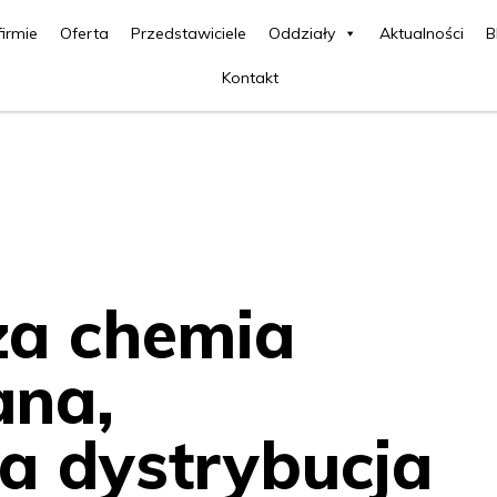
firmie
Oferta
Przedstawiciele
Oddziały
Aktualności
B
Kontakt
za chemia
ana,
za dystrybucja