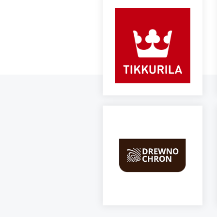
Tikkurila
to
znany fiński
producent wysokiej jakości
farb, lakierów i powłok
,
działający na rynku od
ponad 150 lat
czytaj więcej
Drewnochron to lider w