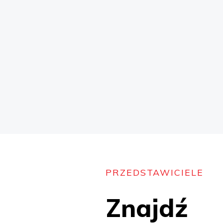
kategorii środków do
ochrony i dekoracji
drewna.
czytaj więcej
PRZEDSTAWICIELE
Znajdź