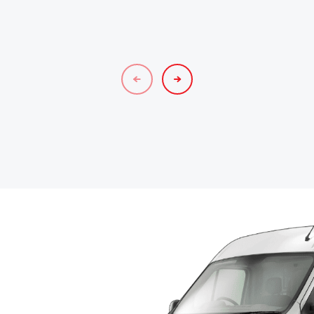
malarskie o bardzo
sprawdzone i skuteczne
dobrych parametrach
rozwiązania z dziedziny
zarówno aplikacyjnych, jak
ochrony i dekoracji
i użytkowych.
powierzchni drewnianych.
czytaj więcej
czytaj więcej