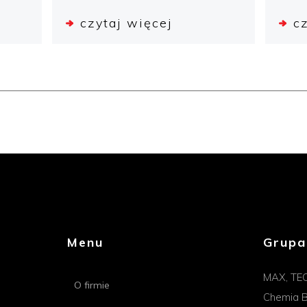
czytaj więcej
c
Menu
Grupa
MAX, TE
O firmie
Chemia B