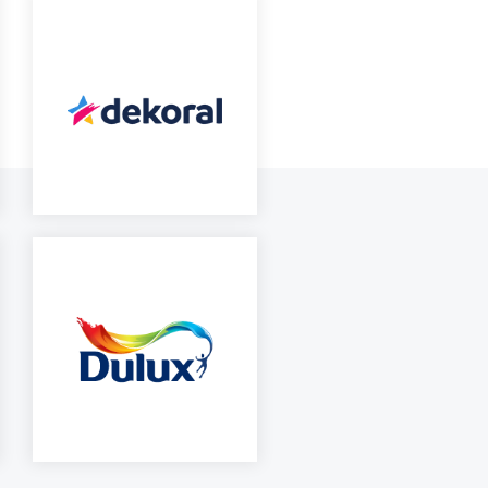
Dekoral na marka
Firma Śnieżka to czoło
dostarczająca wysokiej
producent farb i lakier
jakości farby
w Polsce i Europie
najmodniejszych
Środkowo-Wschodniej
odcieniach.
czytaj więcej
czytaj więcej
Marka Dulux to farby do
Techna to marka, któr