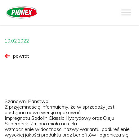
10.02.2022
powrót
Szanowni Państwo,
Z przyjemn
ością
informujemy
, że
w sprzeda
ż
y
je
st
dostępna
nowa
wersja
o
pakowań
Impregnatu
Sadolin
Classic
Hybrydowy
oraz
Oleju
Superdeck
.
Zmiana
miała
na
ce
lu
wzmocnienie
widoczności
nazwy
wariantu
,
podkreśl
enie
wysokiej
jakoś
c
i
produktu
ora
z
bene
fitów
i ogranicza się