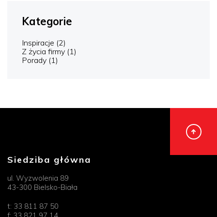
Kategorie
Inspiracje
(2)
Z życia firmy
(1)
Porady
(1)
Siedziba główna
ul. Wyzwolenia 89
43-300 Bielsko-Biała
t:
33 811 87 50
f:
33 821 97 14