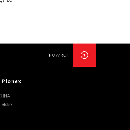
POWRÓT
 Pionex
CHNA
ielsko
B