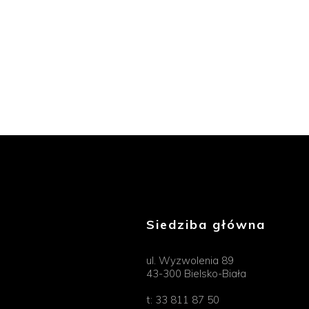
Siedziba główna
ul. Wyzwolenia 89
43-300 Bielsko-Biała
t:
33 811 87 50