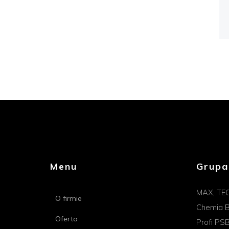
Menu
Grupa
MAX, TE
O firmie
Chemia B
Oferta
Profi PS