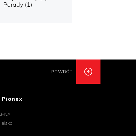
Porady
(1)
POWRÓT
 Pionex
CHNA
ielsko
B