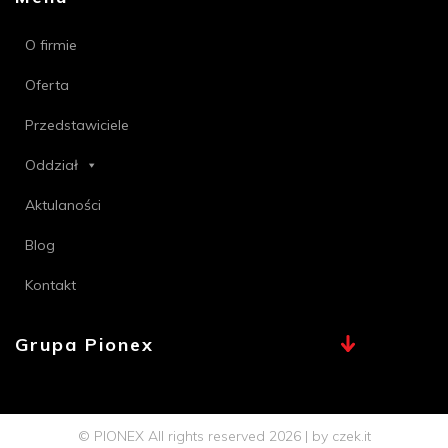
O firmie
Oferta
Przedstawiciele
Oddział
Aktulaności
Blog
Kontakt
Grupa Pionex
MAX, TECHNA
Chemia Bielsko
© PIONEX All rights reserved 2026 | by
czek.it
Profi PSB