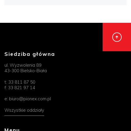
Siedziba główna
ul. Wyzwolenia 89
43-300 Bielsko-Biała
t:
33 811 87 50
f:
33 821 97 14
e:
biuro@pionex.com.pl
Wszystkie oddziały
Menu