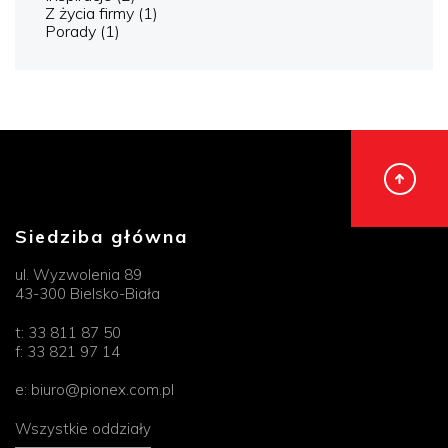
Z życia firmy
(1)
Porady
(1)
Siedziba główna
ul. Wyzwolenia 89
43-300 Bielsko-Biała
t:
33 811 87 50
f:
33 821 97 14
e:
biuro@pionex.com.pl
Wszystkie oddziały