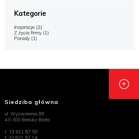
Kategorie
Inspiracje
(2)
Z życia firmy
(1)
Porady
(1)
Siedziba główna
ul. Wyzwolenia 89
43-300 Bielsko-Biała
t:
33 811 87 50
f:
33 821 97 14