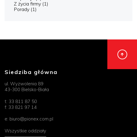
Z życia firmy
(1)
Porady
(1)
Siedziba główna
ul. Wyzwolenia 89
43-300 Bielsko-Biała
t:
33 811 87 50
f:
33 821 97 14
e:
biuro@pionex.com.pl
Wszystkie oddziały