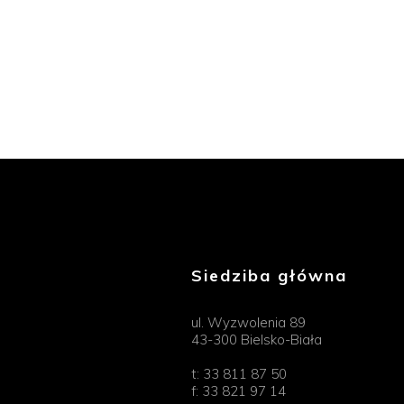
Siedziba główna
ul. Wyzwolenia 89
43-300 Bielsko-Biała
t:
33 811 87 50
f:
33 821 97 14