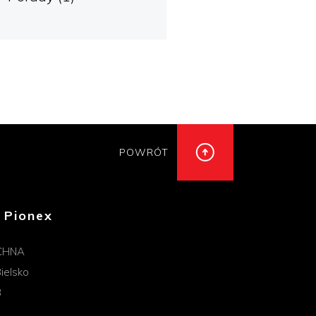
POWRÓT
 Pionex
CHNA
ielsko
B