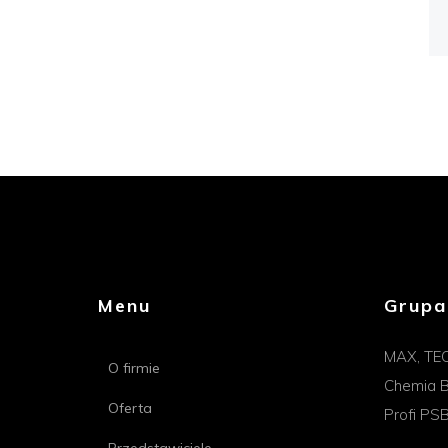
Menu
Grupa
MAX, TE
O firmie
Chemia B
Oferta
Profi PS
Przedstawiciele