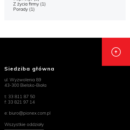
Z życia firmy
(1)
Porady
(1)
Siedziba główna
ul. Wyzwolenia 89
43-300 Bielsko-Biała
t:
33 811 87 50
f:
33 821 97 14
e:
biuro@pionex.com.pl
Wszystkie oddziały