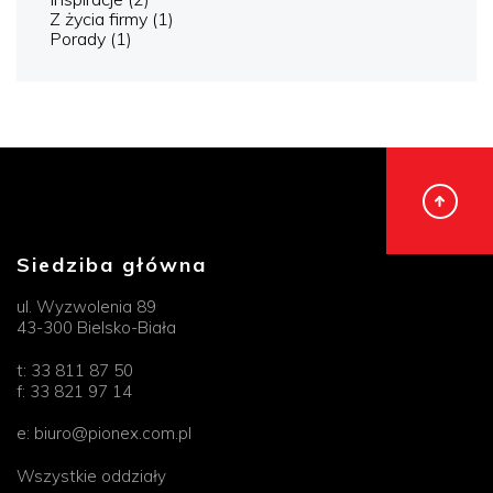
Z życia firmy
(1)
Porady
(1)
Siedziba główna
ul. Wyzwolenia 89
43-300 Bielsko-Biała
t:
33 811 87 50
f:
33 821 97 14
e:
biuro@pionex.com.pl
Wszystkie oddziały