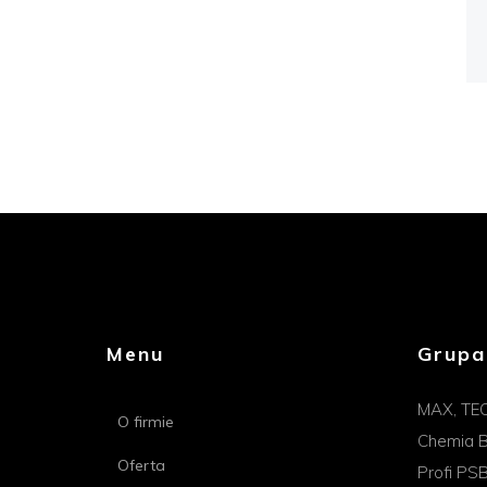
Menu
Grupa
MAX, TE
O firmie
Chemia B
Oferta
Profi PS