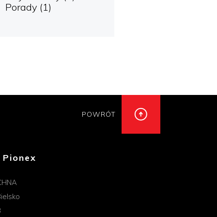
Porady
(1)
POWRÓT
 Pionex
CHNA
ielsko
B