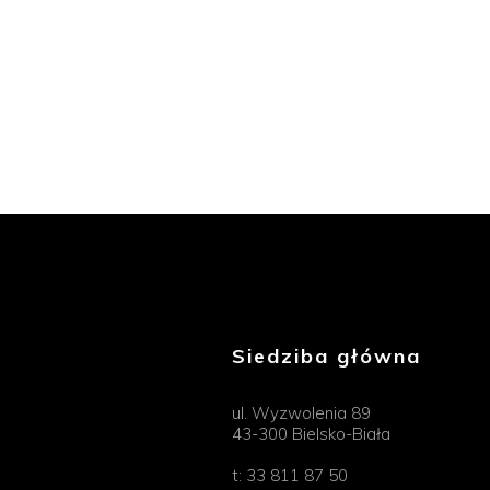
Siedziba główna
ul. Wyzwolenia 89
43-300 Bielsko-Biała
t:
33 811 87 50