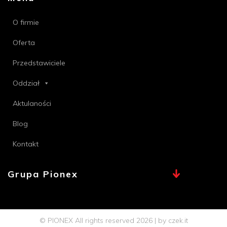
O firmie
Oferta
Przedstawiciele
Oddział
Aktulaności
Blog
Kontakt
Grupa Pionex
MAX, TECHNA
Chemia Bielsko
© PIONEX All rights reserved 2026 | by
czek.it
Profi PSB