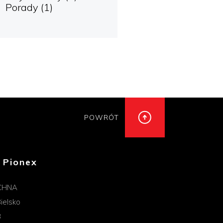
Porady
(1)
POWRÓT
 Pionex
CHNA
ielsko
B