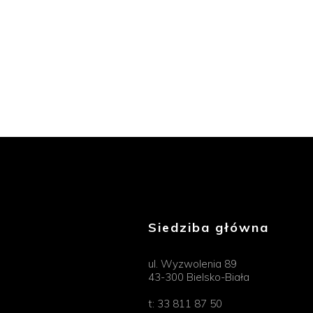
Siedziba główna
ul. Wyzwolenia 89
43-300 Bielsko-Biała
t:
33 811 87 50