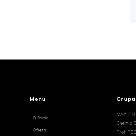
Menu
Grupa
MAX, TE
O firmie
Chemia B
Oferta
Profi PS