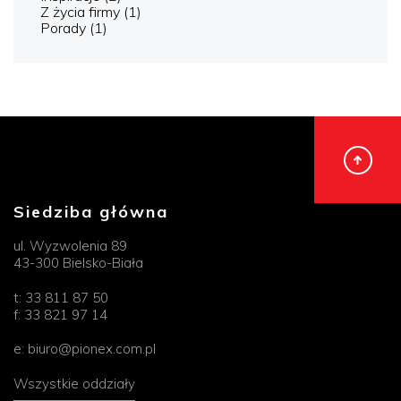
Z życia firmy
(1)
Porady
(1)
Siedziba główna
ul. Wyzwolenia 89
43-300 Bielsko-Biała
t:
33 811 87 50
f:
33 821 97 14
e:
biuro@pionex.com.pl
Wszystkie oddziały