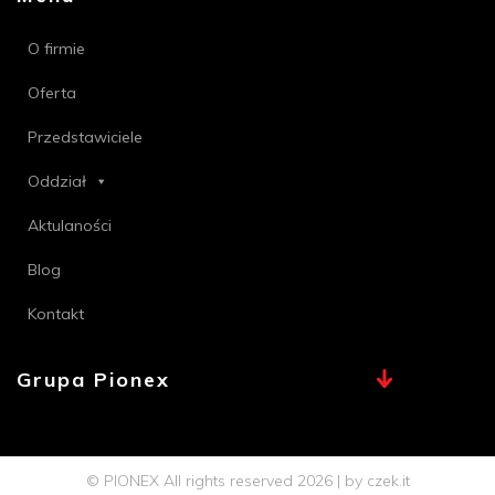
O firmie
Oferta
Przedstawiciele
Oddział
Aktulaności
Blog
Kontakt
Grupa Pionex
MAX, TECHNA
Chemia Bielsko
© PIONEX All rights reserved 2026 | by
czek.it
Profi PSB