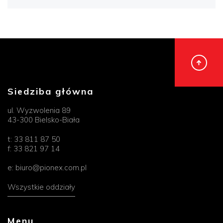
Siedziba główna
ul. Wyzwolenia 89
43-300 Bielsko-Biała
t:
33 811 87 50
f:
33 821 97 14
e:
biuro@pionex.com.pl
Wszystkie oddziały
Menu