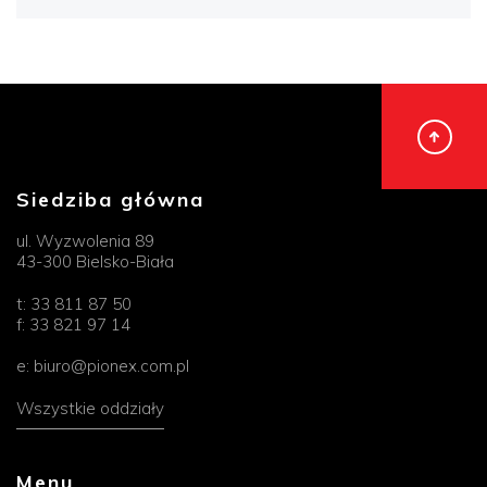
Siedziba główna
ul. Wyzwolenia 89
43-300 Bielsko-Biała
t:
33 811 87 50
f:
33 821 97 14
e:
biuro@pionex.com.pl
Wszystkie oddziały
Menu