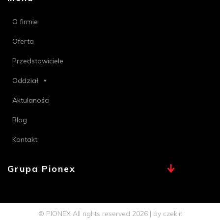
O firmie
Oferta
Przedstawiciele
Oddział
Aktulaności
Blog
Kontakt
Grupa Pionex
MAX, TECHNA
Chemia Bielsko
© PIONEX All rights reserved 2026 | by
czek.it
Profi PSB