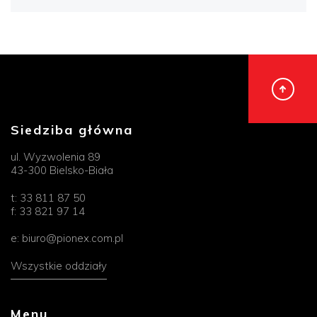
Siedziba główna
ul. Wyzwolenia 89
43-300 Bielsko-Biała
t:
33 811 87 50
f:
33 821 97 14
e:
biuro@pionex.com.pl
Wszystkie oddziały
Menu