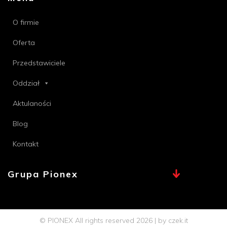
O firmie
Oferta
Przedstawiciele
Oddział
Aktulaności
Blog
Kontakt
Grupa Pionex
MAX, TECHNA
Chemia Bielsko
© PIONEX All rights reserved 2026 | by
czek.it
Profi PSB