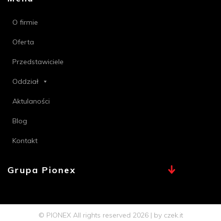
O firmie
Oferta
Przedstawiciele
Oddział
Aktulaności
Blog
Kontakt
Grupa Pionex
MAX, TECHNA
Chemia Bielsko
© PIONEX All rights reserved 2026 | by
czek.it
Profi PSB