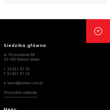
Siedziba główna
ul. Wyzwolenia 89
43-300 Bielsko-Biała
t:
33 811 87 50
f:
33 821 97 14
e:
biuro@pionex.com.pl
Wszystkie oddziały
Menu