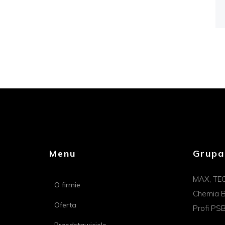
Menu
Grupa
MAX, TE
O firmie
Chemia B
Oferta
Profi PS
Przedstawiciele