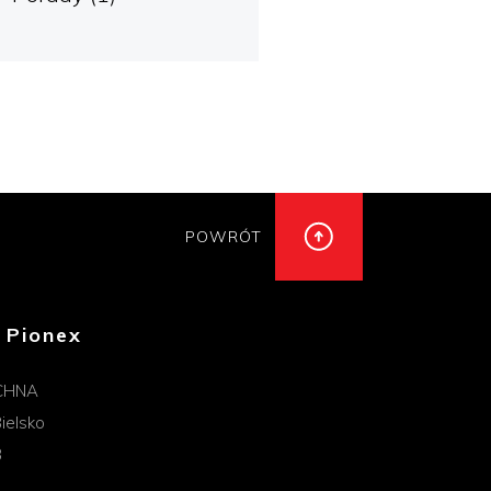
POWRÓT
 Pionex
CHNA
ielsko
B