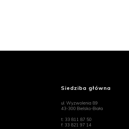
Siedziba główna
ul. Wyzwolenia 89
43-300 Bielsko-Biała
t:
33 811 87 50
f:
33 821 97 14