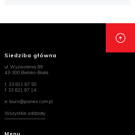
Siedziba główna
ul. Wyzwolenia 89
43-300 Bielsko-Biała
t:
33 811 87 50
f:
33 821 97 14
e:
biuro@pionex.com.pl
Wszystkie oddziały
Menu