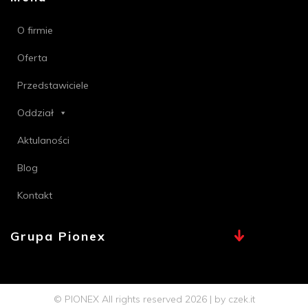
O firmie
Oferta
Przedstawiciele
Oddział
Aktulaności
Blog
Kontakt
Grupa Pionex
MAX, TECHNA
Chemia Bielsko
© PIONEX All rights reserved 2026 | by
czek.it
Profi PSB