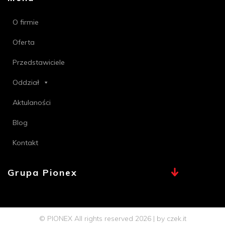
O firmie
Oferta
Przedstawiciele
Oddział
Aktulaności
Blog
Kontakt
Grupa Pionex
MAX, TECHNA
Chemia Bielsko
© PIONEX All rights reserved 2026 | by
czek.it
Profi PSB