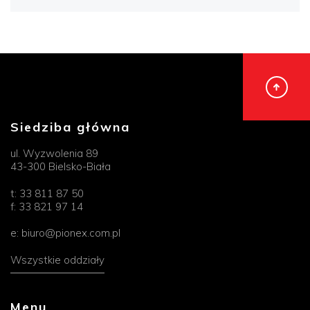
Siedziba główna
ul. Wyzwolenia 89
43-300 Bielsko-Biała
t:
33 811 87 50
f:
33 821 97 14
e:
biuro@pionex.com.pl
Wszystkie oddziały
Menu