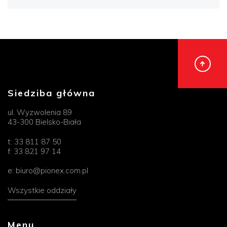
Siedziba główna
ul. Wyzwolenia 89
43-300 Bielsko-Biała
t:
33 811 87 50
f:
33 821 97 14
e:
biuro@pionex.com.pl
Wszystkie oddziały
Menu