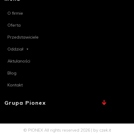
O firmie
Oferta
Przedstawiciele
Oddział
Aktulaności
Blog
Kontakt
Grupa Pionex
MAX, TECHNA
Chemia Bielsko
© PIONEX All rights reserved 2026 | by
czek.it
Profi PSB