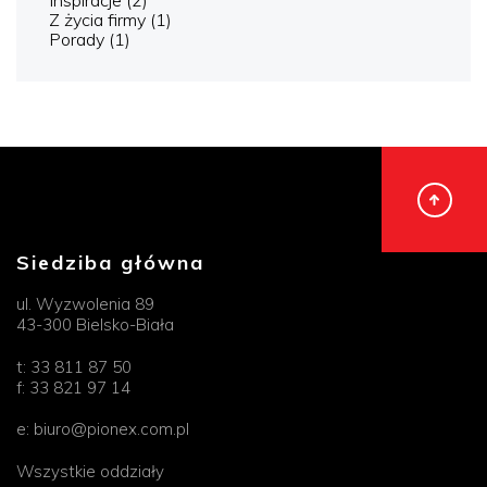
Inspiracje
(2)
Z życia firmy
(1)
Porady
(1)
Siedziba główna
ul. Wyzwolenia 89
43-300 Bielsko-Biała
t:
33 811 87 50
f:
33 821 97 14
e:
biuro@pionex.com.pl
Wszystkie oddziały