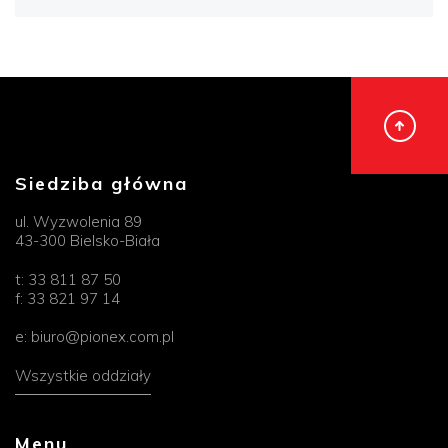
Siedziba główna
ul. Wyzwolenia 89
43-300 Bielsko-Biała
t:
33 811 87 50
f:
33 821 97 14
e:
biuro@pionex.com.pl
Wszystkie oddziały
Menu