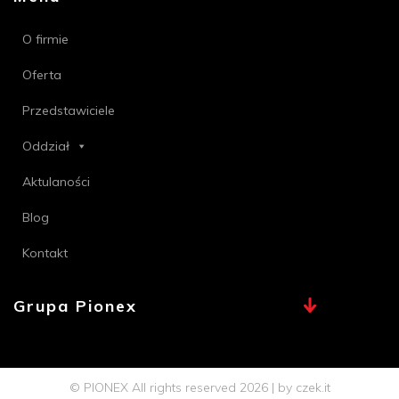
O firmie
Oferta
Przedstawiciele
Oddział
Aktulaności
Blog
Kontakt
Grupa Pionex
MAX, TECHNA
Chemia Bielsko
© PIONEX All rights reserved 2026 | by
czek.it
Profi PSB