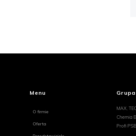
Menu
Grupa
MAX, TE
O firmie
Chemia B
Oferta
Profi PS
Przedstawiciele