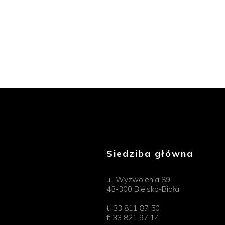
Siedziba główna
ul. Wyzwolenia 89
43-300 Bielsko-Biała
t:
33 811 87 50
f:
33 821 97 14