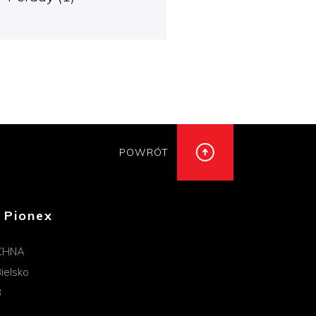
POWRÓT
 Pionex
CHNA
ielsko
B