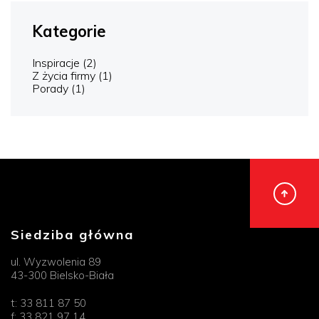
Kategorie
Inspiracje
(2)
Z życia firmy
(1)
Porady
(1)
Siedziba główna
ul. Wyzwolenia 89
43-300 Bielsko-Biała
t:
33 811 87 50
f:
33 821 97 14