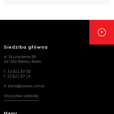
Siedziba główna
ul. Wyzwolenia 89
43-300 Bielsko-Biała
t:
33 811 87 50
f:
33 821 97 14
e:
biuro@pionex.com.pl
Wszystkie oddziały
Menu