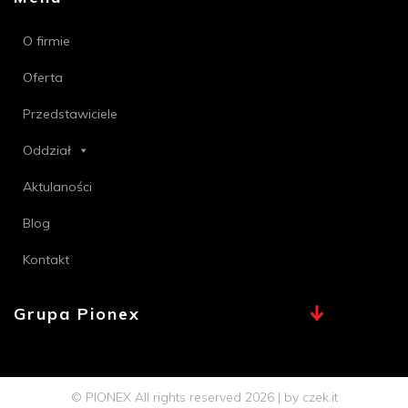
O firmie
Oferta
Przedstawiciele
Oddział
Aktulaności
Blog
Kontakt
Grupa Pionex
MAX, TECHNA
Chemia Bielsko
© PIONEX All rights reserved 2026 | by
czek.it
Profi PSB