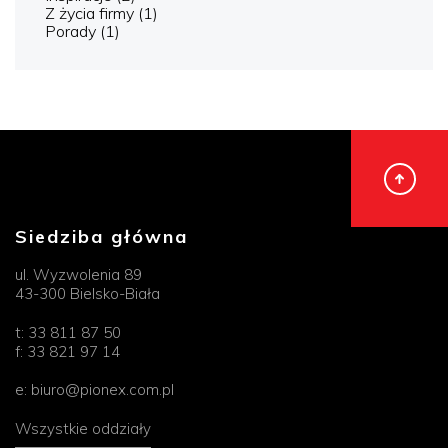
Z życia firmy
(1)
Porady
(1)
Siedziba główna
ul. Wyzwolenia 89
43-300 Bielsko-Biała
t:
33 811 87 50
f:
33 821 97 14
e:
biuro@pionex.com.pl
Wszystkie oddziały