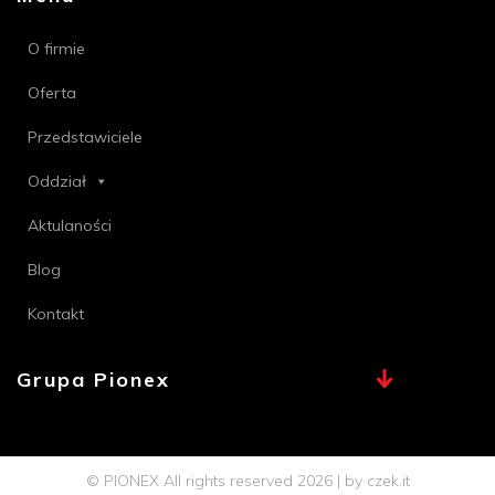
O firmie
Oferta
Przedstawiciele
Oddział
Aktulaności
Blog
Kontakt
Grupa Pionex
MAX, TECHNA
Chemia Bielsko
© PIONEX All rights reserved 2026 | by
czek.it
Profi PSB