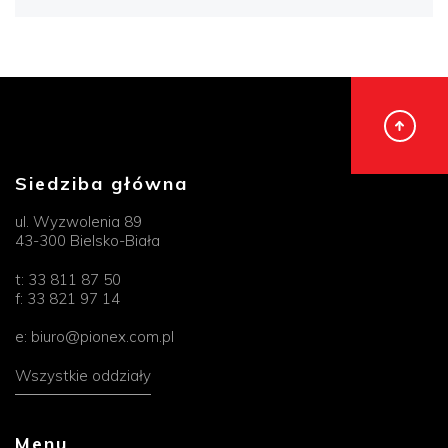
Siedziba główna
ul. Wyzwolenia 89
43-300 Bielsko-Biała
t:
33 811 87 50
f:
33 821 97 14
e:
biuro@pionex.com.pl
Wszystkie oddziały
Menu