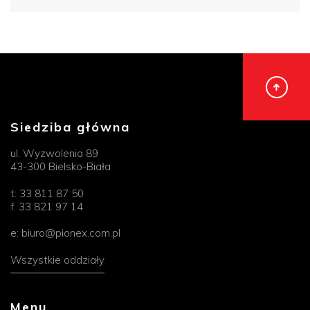
Siedziba główna
ul. Wyzwolenia 89
43-300 Bielsko-Biała
t:
33 811 87 50
f:
33 821 97 14
e:
biuro@pionex.com.pl
Wszystkie oddziały
Menu