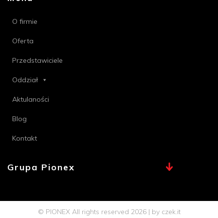
O firmie
Oferta
Przedstawiciele
Oddział
Aktulaności
Blog
Kontakt
Grupa Pionex
MAX, TECHNA
Chemia Bielsko
© PIONEX All rights reserved 2026 | by
czek.it
Profi PSB