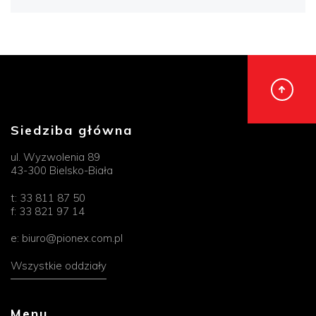
Siedziba główna
ul. Wyzwolenia 89
43-300 Bielsko-Biała
t:
33 811 87 50
f:
33 821 97 14
e:
biuro@pionex.com.pl
Wszystkie oddziały
Menu