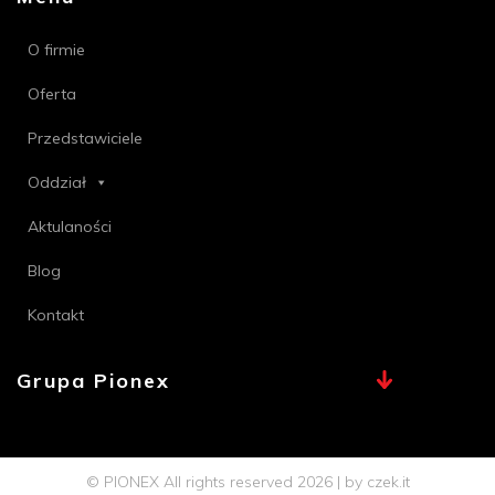
O firmie
Oferta
Przedstawiciele
Oddział
Aktulaności
Blog
Kontakt
Grupa Pionex
MAX, TECHNA
Chemia Bielsko
© PIONEX All rights reserved 2026 | by
czek.it
Profi PSB