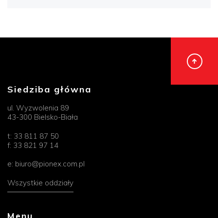
Siedziba główna
ul. Wyzwolenia 89
43-300 Bielsko-Biała
t:
33 811 87 50
f:
33 821 97 14
e:
biuro@pionex.com.pl
Wszystkie oddziały
Menu