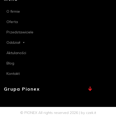
O firmie
Oferta
Przedstawiciele
Oddział
Aktulaności
Blog
Kontakt
Grupa Pionex
MAX, TECHNA
Chemia Bielsko
© PIONEX All rights reserved 2026 | by
czek.it
Profi PSB