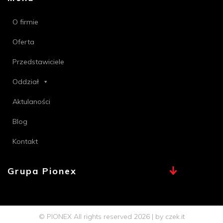
O firmie
Oferta
Przedstawiciele
Oddział
Aktulaności
Blog
Kontakt
Grupa Pionex
MAX, TECHNA
Chemia Bielsko
© PIONEX All rights reserved 2026 | by
czek.it
Profi PSB