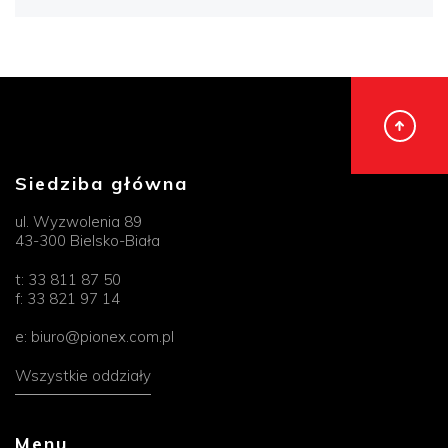
Siedziba główna
ul. Wyzwolenia 89
43-300 Bielsko-Biała
t:
33 811 87 50
f:
33 821 97 14
e:
biuro@pionex.com.pl
Wszystkie oddziały
Menu