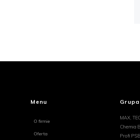
Menu
Grupa
MAX, TE
O firmie
Chemia B
Oferta
Profi PS