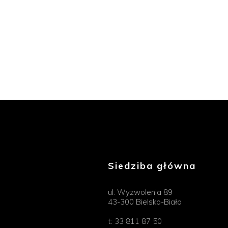
Siedziba główna
ul. Wyzwolenia 89
43-300 Bielsko-Biała
t:
33 811 87 50