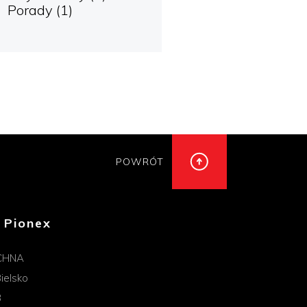
Porady
(1)
POWRÓT
 Pionex
CHNA
ielsko
B