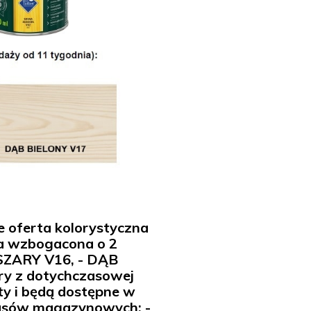
e oferta kolorystyczna
a wzbogacona o 2
ZARY V16, - DĄB
ry z dotychczasowej
ty i będą dostępne w
asów magazynowych: -