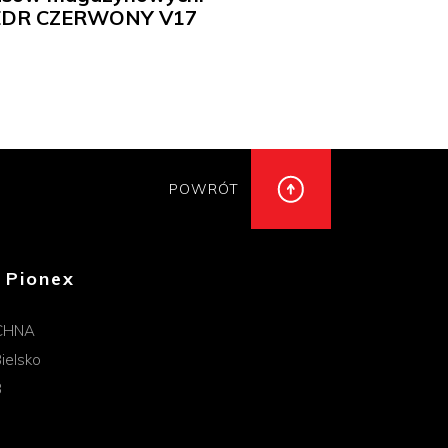
CEDR CZERWONY V17
POWRÓT
 Pionex
CHNA
ielsko
B