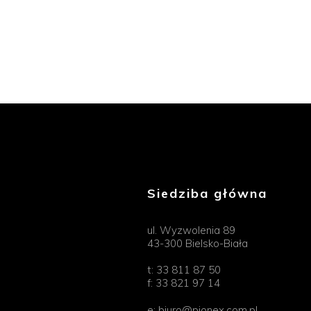
Siedziba główna
ul. Wyzwolenia 89
43-300 Bielsko-Biała
t:
33 811 87 50
f:
33 821 97 14
e:
biuro@pionex.com.pl