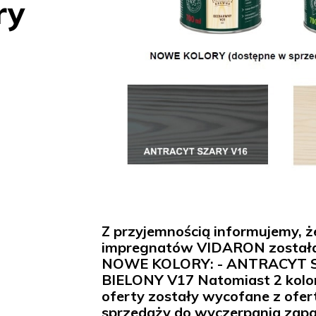
ry
Z przyjemnością informujemy, ż
impregnatów VIDARON został
NOWE KOLORY: - ANTRACYT S
BIELONY V17 Natomiast 2 kolo
oferty zostały wycofane z ofer
sprzedaży do wyczerpania zap