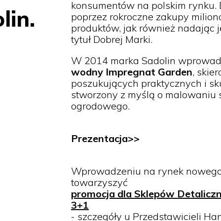
konsumentów na polskim rynku. 
lin.
poprzez rokroczne zakupy milion
produktów, jak również nadając je
tytuł Dobrej Marki.
W 2014 marka Sadolin wprowadz
wodny Impregnat Garden
, skie
poszukujących praktycznych i sk
stworzony z myślą o malowaniu 
ogrodowego.
Prezentacja>>
Wprowadzeniu na rynek nowego 
towarzyszyć
promocja dla Sklepów Detaliczn
3+1
- szczegóły u Przedstawicieli H