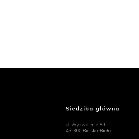
Siedziba główna
ul. Wyzwolenia 89
43-300 Bielsko-Biała