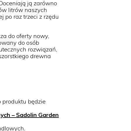
Doceniają ją zarówno
ów litrów naszych
j po raz trzeci z rzędu
a do oferty nowy,
rowany do osób
utecznych rozwiązań,
szorstkiego drewna
produktu będzie
ych – Sadolin Garden
andlowych.