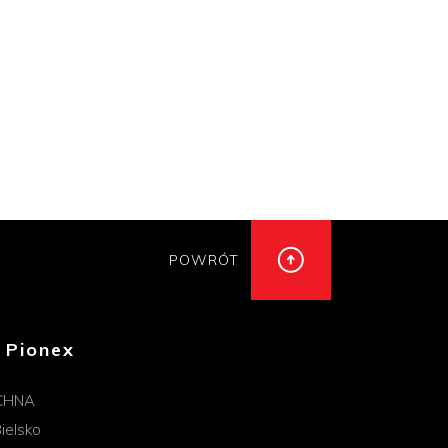
POWRÓT
 Pionex
CHNA
ielsko