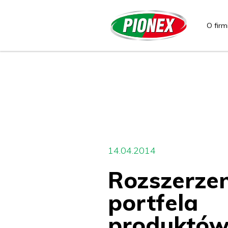
O firm
14.04.2014
Rozszerzen
portfela
produktó