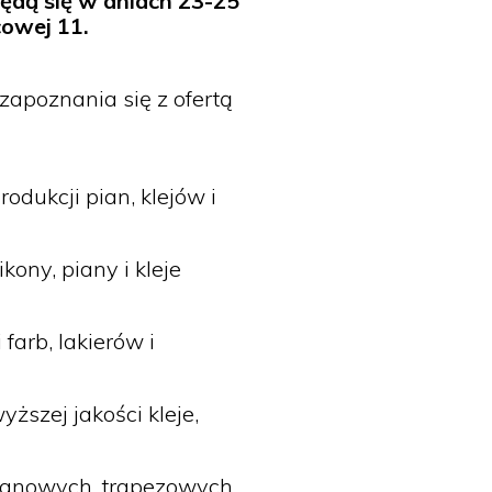
będą się w dniach 23-25
cowej 11.
zapoznania się z ofertą
odukcji pian, klejów i
kony, piany i kleje
farb, lakierów i
ższej jakości kleje,
lanowych, trapezowych,