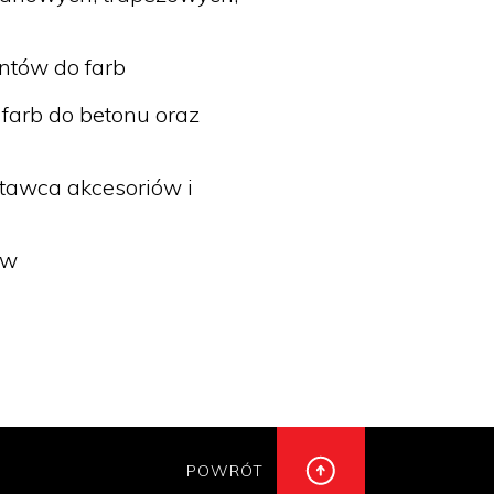
entów do farb
 farb do betonu oraz
tawca akcesoriów i
ów
POWRÓT