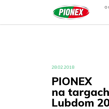
O 
28.02.2018
PIONEX
na targac
Lubdom 2