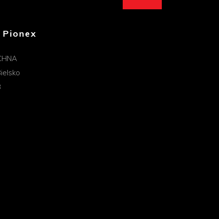
 Pionex
CHNA
ielsko
B