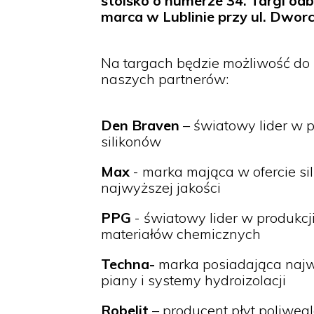
stoisko o numerze 34. Targi od
marca w Lublinie przy ul. Dwor
Na targach będzie możliwość do 
naszych partnerów:
Den Braven
– światowy lider w pr
silikonów
Max
- marka mająca w ofercie sili
najwyższej jakości
PPG
- światowy lider w produkcji 
materiałów chemicznych
Techna-
marka posiadająca najwy
piany i systemy hydroizolacji
Robelit
– producent płyt poliwęg