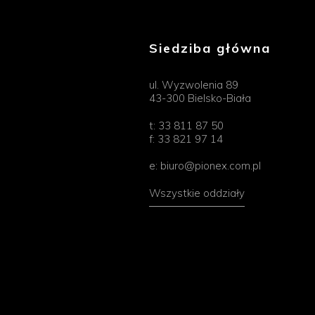
Siedziba główna
ul. Wyzwolenia 89
43-300 Bielsko-Biała
t:
33 811 87 50
f:
33 821 97 14
e:
biuro@pionex.com.pl
Wszystkie oddziały