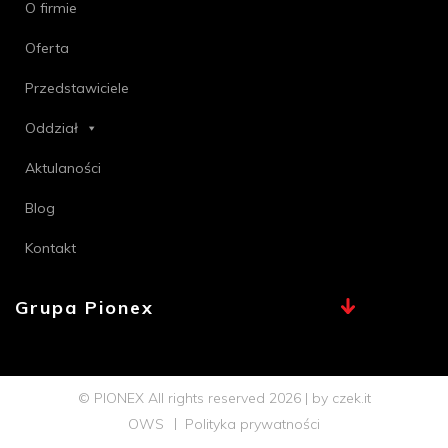
O firmie
Oferta
Przedstawiciele
Oddział
Aktulaności
Blog
Kontakt
Grupa Pionex
MAX, TECHNA
Chemia Bielsko
© PIONEX All rights reserved 2026 | by
czek.it
Profi PSB
OWS
Polityka prywatności