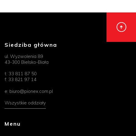
Siedziba główna
ul. Wyzwolenia 89
43-300 Bielsko-Biała
t:
33 811 87 50
f:
33 821 97 14
e:
biuro@pionex.com.pl
Wszystkie oddziały
Menu