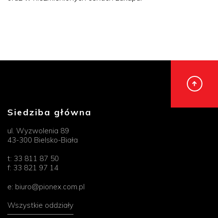
Siedziba główna
ul. Wyzwolenia 89
43-300 Bielsko-Biała
t:
33 811 87 50
f:
33 821 97 14
e:
biuro@pionex.com.pl
Wszystkie oddziały