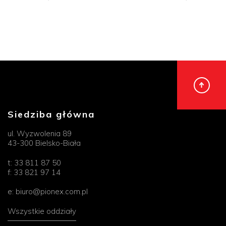
Siedziba główna
ul. Wyzwolenia 89
43-300 Bielsko-Biała
t:
33 811 87 50
f:
33 821 97 14
e:
biuro@pionex.com.pl
Wszystkie oddziały