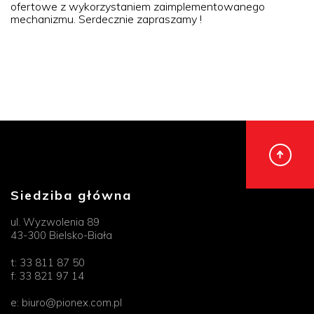
ofertowe z wykorzystaniem zaimplementowanego
mechanizmu. Serdecznie zapraszamy !
Siedziba główna
ul. Wyzwolenia 89
43-300 Bielsko-Biała
t:
33 811 87 50
f:
33 821 97 14
e:
biuro@pionex.com.pl